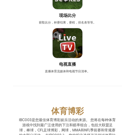
现场比分
获取比分，杯赛结果，赛程，排名表等等。
电视直播
直播体育流媒体和电视节目清单。
体育博彩
IBC003是您最佳体育博彩娱乐活动的来源。 您将在每种体育
游戏中找到最广泛使用的下注和赔率组合，包括大联盟足
球，棒球，CFL足球博彩，网球，MMA和NFL季前赛和常规赛