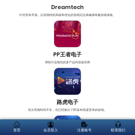
Dreamtech
针对所有市场，以其独特的风格和优化的游戏玩法来确保终极游戏体验。
PP王者电子
博彩行业领先的多产品内容提供商
路虎电子
首次亮相时间不长，但已经推出了80多种高度竞争的游戏。
首页
会员登入
注册账号
联系我们