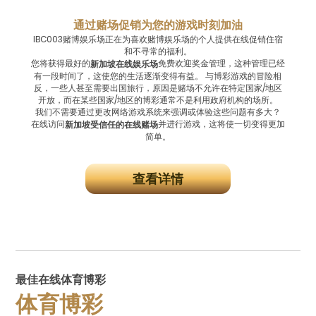
通过赌场促销为您的游戏时刻加油
IBC003赌博娱乐场正在为喜欢赌博娱乐场的个人提供在线促销住宿
和不寻常的福利。
您将获得最好的
免费欢迎奖金管理，这种管理已经
新加坡在线娱乐场
有一段时间了，这使您的生活逐渐变得有益。 与博彩游戏的冒险相
反，一些人甚至需要出国旅行，原因是赌场不允许在特定国家/地区
开放，而在某些国家/地区的博彩通常不是利用政府机构的场所。
我们不需要通过更改网络游戏系统来强调或体验这些问题有多大？
在线访问
并进行游戏，这将使一切变得更加
新加坡受信任的在线赌场
简单。
查看详情
最佳在线体育博彩
体育博彩