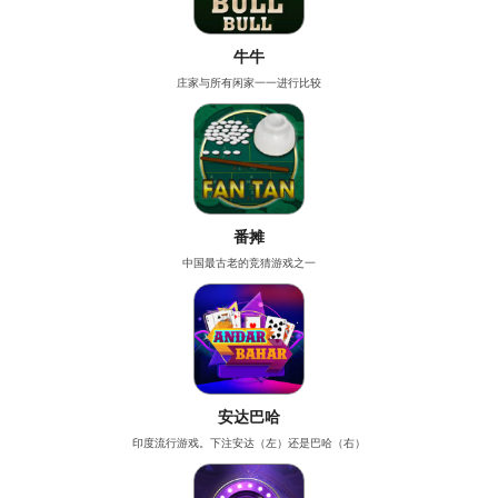
牛牛
庄家与所有闲家一一进行比较
番摊
中国最古老的竞猜游戏之一
安达巴哈
印度流行游戏。下注安达（左）还是巴哈（右）