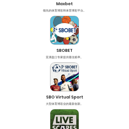
Maxbet
领先的体育博彩和体育博彩平台。
SBOBET
亚洲盘口专家提供最佳赔率。
SBO Virtual Sport
大型体育博彩业的最新创新。