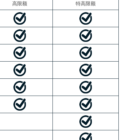
高限额
特高限额