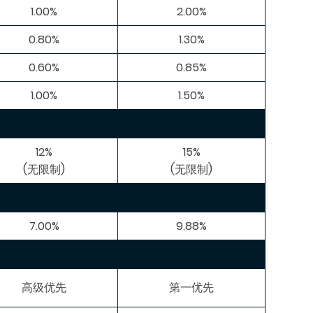
1.00%
2.00%
0.80%
1.30%
0.60%
0.85%
1.00%
1.50%
12%
15%
(无限制)
(无限制)
7.00%
9.88%
高级优先
第一优先