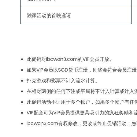
独家活动的首映邀请
此促销对ibcwon3.com的VIP会员开放。
如果VIP会员以SGD货币注册，则奖金符合会员注
扑克游戏和彩票不计入流水计算。
在相对两侧的任何下注或平局将不计入计算或计入
此促销活动不适用于多个帐户，如果多个帐户有任
VIP配套可为VIP会员提供更具吸引力的疯狂奖励和
Ibcwon3.com有权修改，更改或终止促销活动，