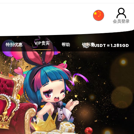
会员登录
VIP贵宾
特别优惠
帮助
锦标赛
1USDT = 1.28SGD