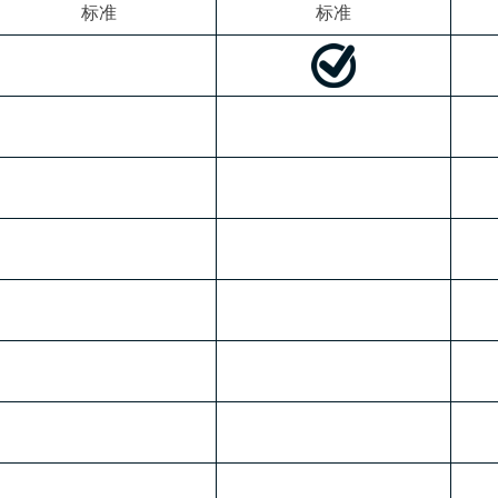
标准
标准