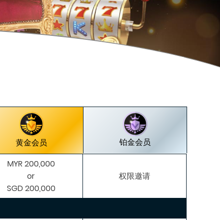
铂金会员
黄金会员
MYR 200,000
or
权限邀请
SGD 200,000