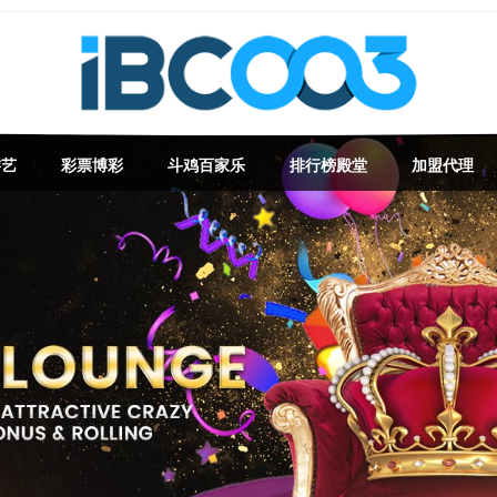
游艺
彩票博彩
斗鸡百家乐
排行榜殿堂
加盟代理