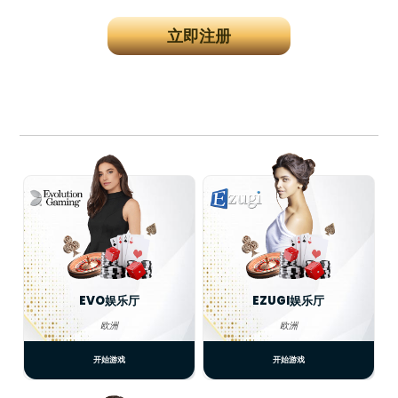
立即注册
EVO娱乐厅
EZUGI娱乐厅
欧洲
欧洲
开始游戏
开始游戏