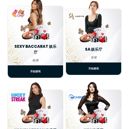
SEXY BACCARAT 娱乐
SA 娱乐厅
厅
亚洲
欧洲
开始游戏
开始游戏