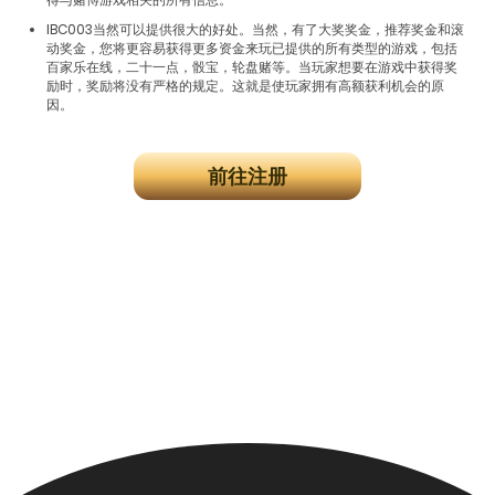
IBC003当然可以提供很大的好处。当然，有了大奖奖金，推荐奖金和滚
动奖金，您将更容易获得更多资金来玩已提供的所有类型的游戏，包括
百家乐在线，二十一点，骰宝，轮盘赌等。当玩家想要在游戏中获得奖
励时，奖励将没有严格的规定。这就是使玩家拥有高额获利机会的原
因。
前往注册