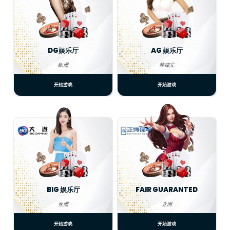
DG娱乐厅
AG 娱乐厅
欧洲
菲律宾
开始游戏
开始游戏
BIG 娱乐厅
FAIR GUARANTED
亚洲
亚洲
开始游戏
开始游戏